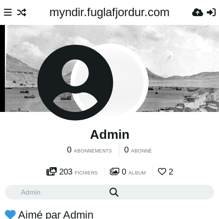
myndir.fuglafjordur.com
Admin
0
0
ABONNEMENTS
ABONNÉ
203
0
2
FICHIERS
ALBUM
Aimé par Admin