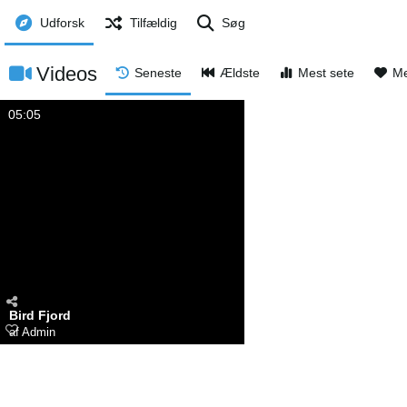
Udforsk
Tilfældig
Søg
Videos
Seneste
Ældste
Mest sete
Me
05:05
Bird Fjord
af
Admin