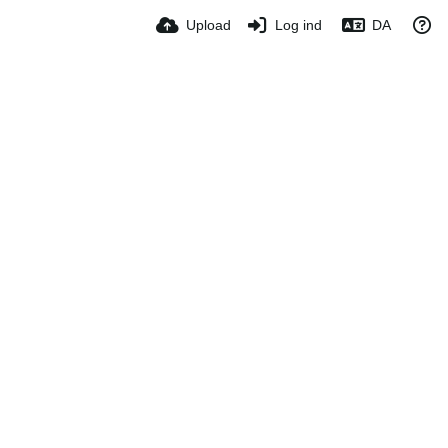
Upload
Log ind
DA