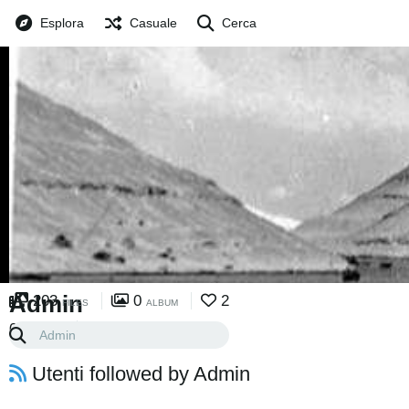
Esplora
Casuale
Cerca
Admin
203
0
2
FILES
ALBUM
0
0
SEGUIRE
SEGUACI
Utenti followed by Admin