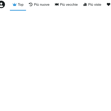
Top
Più nuove
Più vecchie
Più viste