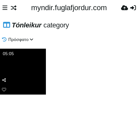
myndir.fuglafjordur.com
Tónleikur
category
Πρόσφατο
05:05