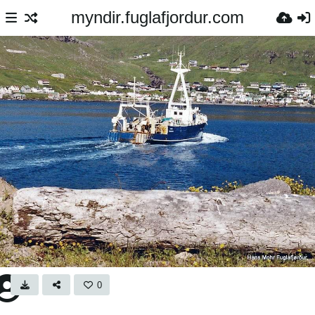
myndir.fuglafjordur.com
0